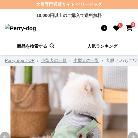
犬服専門通販サイト ペリードッグ
10,000円以上のご購入で送料無料
0
0
商品を検索する
人気ランキング
Perry-dog TOP
›
小型犬の一覧
›
小型犬の一覧
›
犬服 ふわもこ