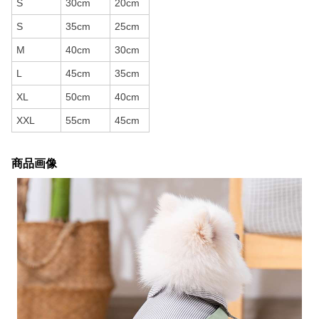
S
30cm
20cm
S
35cm
25cm
M
40cm
30cm
L
45cm
35cm
XL
50cm
40cm
XXL
55cm
45cm
商品画像