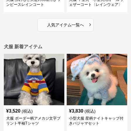
ンピースレインコート
ェザーコート〈レインウェア〉
›
人気アイテム一覧へ
犬服 新着アイテム
¥
3,520
¥
3,830
(税込)
(税込)
犬服 ボーダー柄アメカジ文字プ
小型犬服 星柄ナイトキャップ付
リント半袖Tシャツ
きパジャマセット