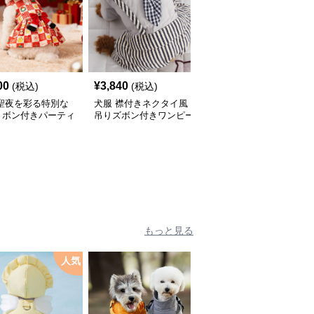
00
¥
3,840
¥
2,760
(税込)
(税込)
(税込)
 聖夜を彩る特別な
犬服 襟付きネクタイ風
犬服 和風吉祥文様刺繍
リボン付きパーティ
吊りズボン付きワンピー
入りノースリーブワンピ
ピース
ス
ース
もっと見る
人気