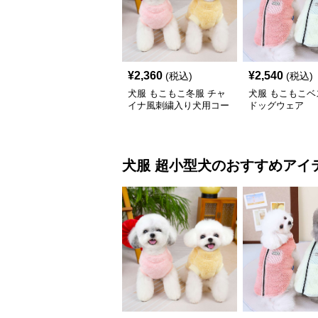
¥
2,360
¥
2,540
(税込)
(税込)
犬服 もこもこ冬服 チャ
犬服 もこもこベ
イナ風刺繍入り犬用コー
ドッグウェア
ト
犬服
超小型犬
のおすすめアイ