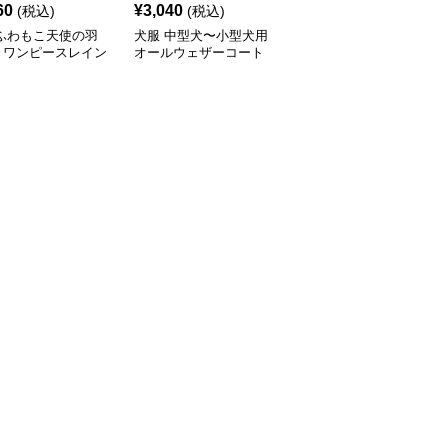
60
¥
3,040
¥
2,450
(税込)
(税込)
(税込)
 ふわもこ天使の羽
犬服 中型犬〜小型犬用
犬服 ふんわり小型犬〜
きワンピースレイン
オールウェザーコート
大型犬用フリルワンピー
ト
〈レインウェア〉
ス