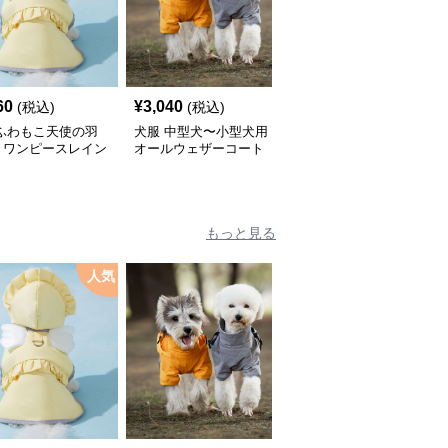
60
¥
3,040
¥
2,450
(税込)
(税込)
(税込)
 ふわもこ天使の羽
犬服 中型犬〜小型犬用
犬服 ふんわり小型犬〜
きワンピースレイン
オールウェザーコート
大型犬用フリルワンピー
ト
〈レインウェア〉
ス
もっと見る
人気