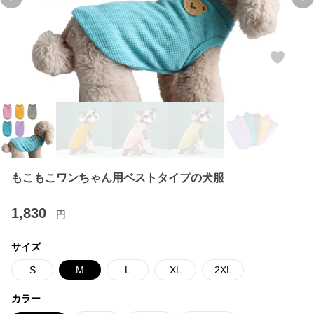
Previous slide
Ne
もこもこワンちゃん用ベストタイプの犬服
1,830
円
サイズ
S
M
L
XL
2XL
カラー