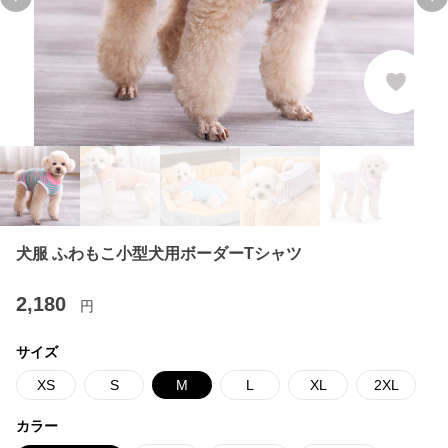
Previous slide
Ne
犬服 ふわもこ小型犬用ボーダーTシャツ
2,180
円
サイズ
XS
S
M
L
XL
2XL
カラー