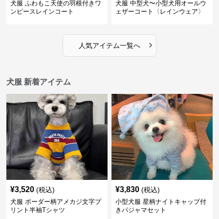
犬服 ふわもこ天使の羽根付きワ
犬服 中型犬〜小型犬用オールウ
ンピースレインコート
ェザーコート〈レインウェア〉
›
人気アイテム一覧へ
犬服 新着アイテム
¥
3,520
¥
3,830
(税込)
(税込)
犬服 ボーダー柄アメカジ文字プ
小型犬服 星柄ナイトキャップ付
リント半袖Tシャツ
きパジャマセット