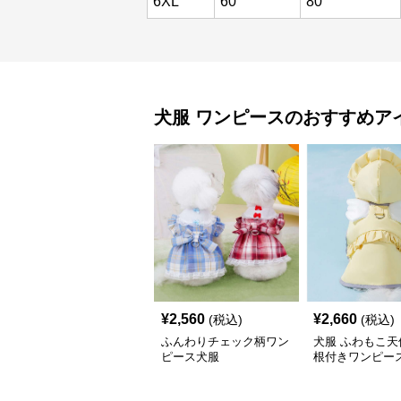
6XL
60
80
犬服
ワンピース
のおすすめア
¥
2,560
¥
2,660
(税込)
(税込)
ふんわりチェック柄ワン
犬服 ふわもこ天
ピース犬服
根付きワンピー
コート