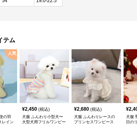
54
19.0-22.5
イテム
人気
¥
2,450
¥
2,680
¥
2,4
(税込)
(税込)
使の羽
犬服 ふんわり小型犬〜
犬服 ふんわりレースの
犬服
スレイン
大型犬用フリルワンピー
プリンセスワンピース
日の
ス
ワン