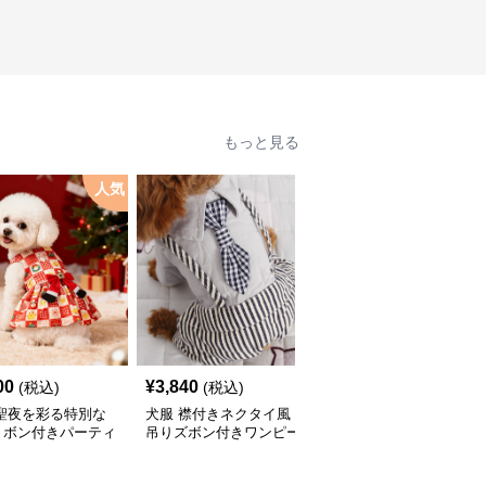
もっと見る
人気
00
¥
3,840
¥
2,760
(税込)
(税込)
(税込)
 聖夜を彩る特別な
犬服 襟付きネクタイ風
犬服 和風吉祥文様刺繍
リボン付きパーティ
吊りズボン付きワンピー
入りノースリーブワンピ
ピース
ス
ース