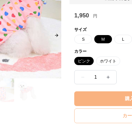
1,950
円
サイズ
Next slide
S
M
L
カラー
ピンク
ホワイト
1
購
カー