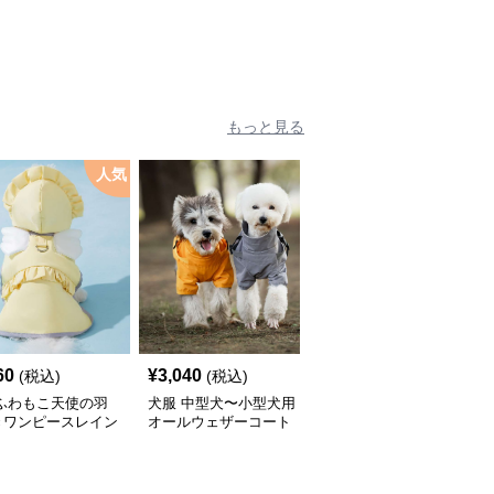
もっと見る
人気
60
¥
3,040
¥
2,450
(税込)
(税込)
(税込)
 ふわもこ天使の羽
犬服 中型犬〜小型犬用
犬服 ふんわり小型犬〜
きワンピースレイン
オールウェザーコート
大型犬用フリルワンピー
ト
〈レインウェア〉
ス