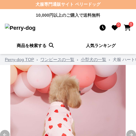
犬服専門通販サイト ペリードッグ
10,000円以上のご購入で送料無料
0
0
商品を検索する
人気ランキング
Perry-dog TOP
›
ワンピースの一覧
›
小型犬の一覧
›
犬服 ハー