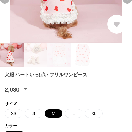
Previous slide
Ne
犬服 ハートいっぱい フリルワンピース
2,080
円
サイズ
XS
S
M
L
XL
カラー