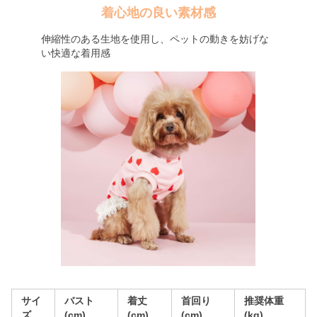
着心地の良い素材感
伸縮性のある生地を使用し、ペットの動きを妨げな
い快適な着用感
サイ
バスト
着丈
首回り
推奨体重
ズ
(cm)
(cm)
(cm)
(kg)