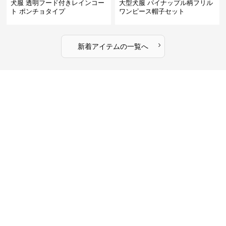
犬服 透明フード付きレインコー
大型犬服 パイナップル柄フリル
ト ポンチョタイプ
ワンピース帽子セット
›
新着アイテムの一覧へ