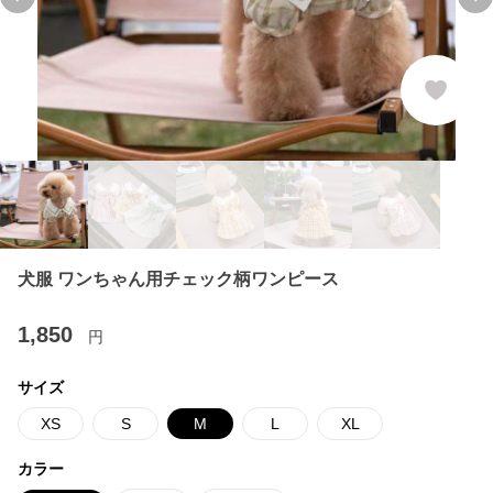
Previous slide
Ne
犬服 ワンちゃん用チェック柄ワンピース
1,850
円
サイズ
XS
S
M
L
XL
カラー