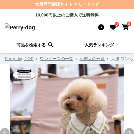
犬服専門通販サイト ペリードッグ
10,000円以上のご購入で送料無料
0
0
商品を検索する
人気ランキング
Perry-dog TOP
›
ワンピースの一覧
›
小型犬の一覧
›
犬服 ワン