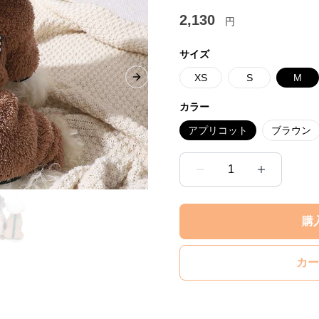
2,130
円
サイズ
XS
S
M
Next slide
カラー
アプリコット
ブラウン
1
購
カー