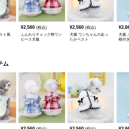
¥
2,560
¥
2,560
¥
2,6
(税込)
(税込)
スト風
ふんわりチェック柄ワン
犬服 ワンちゃんのあっ
犬服
ピース犬服
たかベスト
根付
コー
テム
¥
2,560
¥
2,560
¥
2,6
(税込)
(税込)