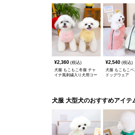
¥
2,360
¥
2,540
(税込)
(税込)
犬服 もこもこ冬服 チャ
犬服 もこもこベ
イナ風刺繍入り犬用コー
ドッグウェア
ト
犬服
大型犬
のおすすめアイテ