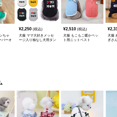
¥
2,250
¥
2,510
¥
2,3
(税込)
(税込)
ンちゃ
犬服 ママ大好きメッセ
犬服 もこもこ暖かペッ
犬服
ーバーオ
ージ入り袖なし犬用タン
ト用ニットベスト
ぎさ
クトップ
ス
ム