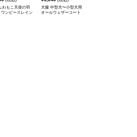
 ふわもこ天使の羽
犬服 中型犬〜小型犬用
犬服 ふんわり小型犬〜
きワンピースレイン
オールウェザーコート
大型犬用フリルワンピー
ト
〈レインウェア〉
ス