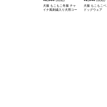
犬服 もこもこ冬服 チャ
犬服 もこもこベ
イナ風刺繍入り犬用コー
ドッグウェア
ト