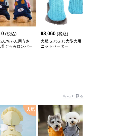
10
¥
3,060
¥
3,140
(税込)
(税込)
(税込)
 わんちゃん用うさ
犬服 ふわふわ大型犬用
犬服 NBA風バスケユニ
ん着ぐるみロンパー
ニットセーター
フォーム犬用タンクトッ
プ
もっと見る
人気