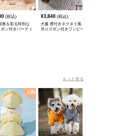
00
¥
3,840
¥
2,760
(税込)
(税込)
(税込)
 聖夜を彩る特別な
犬服 襟付きネクタイ風
犬服 和風吉祥文様刺繍
リボン付きパーティ
吊りズボン付きワンピー
入りノースリーブワンピ
ピース
ス
ース
もっと見る
人気