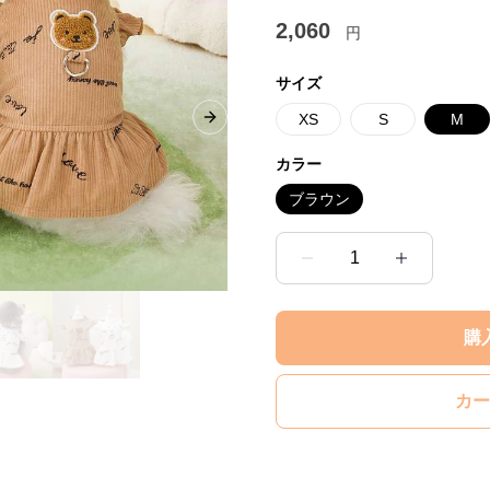
2,060
円
サイズ
XS
S
M
Next slide
カラー
ブラウン
1
購
カー