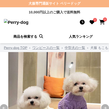
犬服専門通販サイト ペリードッグ
10,000円以上のご購入で送料無料
0
0
商品を検索する
人気ランキング
Perry-dog TOP
›
ワンピースの一覧
›
中型犬の一覧
›
犬服 もこ