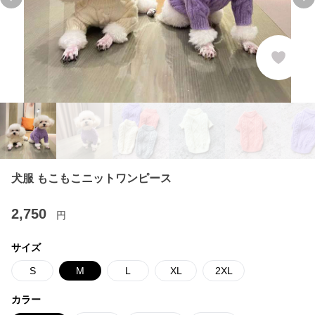
Previous slide
Ne
犬服 もこもこニットワンピース
2,750
円
サイズ
S
M
L
XL
2XL
カラー