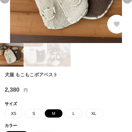
Previous slide
Ne
犬服 もこもこボアベスト
2,380
円
サイズ
XS
S
M
L
XL
カラー