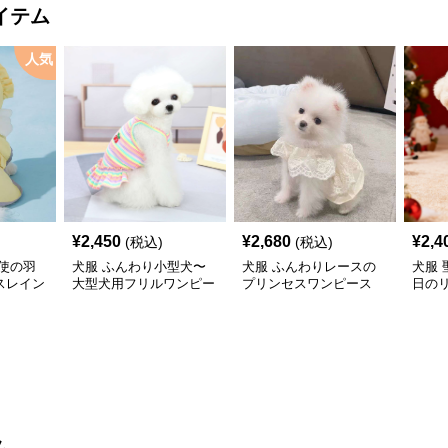
イテム
人気
¥
2,450
¥
2,680
¥
2,4
(税込)
(税込)
使の羽
犬服 ふんわり小型犬〜
犬服 ふんわりレースの
犬服
スレイン
大型犬用フリルワンピー
プリンセスワンピース
日の
ス
ワン