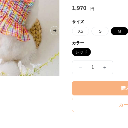
1,970
円
サイズ
XS
S
M
Next slide
カラー
レッド
1
購
カー