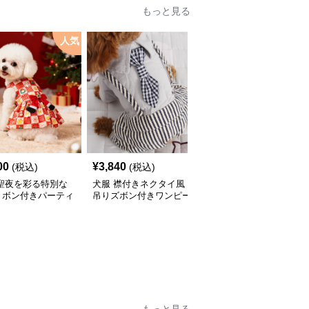
もっと見る
人気
00
¥
3,840
¥
2,760
(税込)
(税込)
(税込)
 聖夜を彩る特別な
犬服 襟付きネクタイ風
犬服 和風吉祥文様刺繍
リボン付きパーティ
吊りズボン付きワンピー
入りノースリーブワンピ
ピース
ス
ース