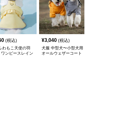
60
¥
3,040
¥
2,450
(税込)
(税込)
(税込)
 ふわもこ天使の羽
犬服 中型犬〜小型犬用
犬服 ふんわり小型犬〜
きワンピースレイン
オールウェザーコート
大型犬用フリルワンピー
ト
〈レインウェア〉
ス