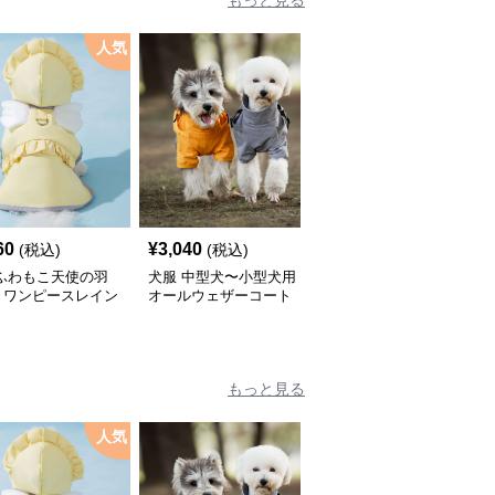
もっと見る
人気
60
¥
3,040
¥
2,450
(税込)
(税込)
(税込)
 ふわもこ天使の羽
犬服 中型犬〜小型犬用
犬服 ふんわり小型犬〜
きワンピースレイン
オールウェザーコート
大型犬用フリルワンピー
ト
〈レインウェア〉
ス
もっと見る
人気