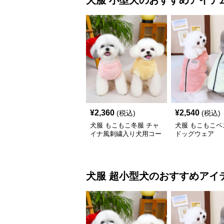
犬服
小型犬
のおすすめアイテ
¥
2,360
¥
2,540
(税込)
(税込)
犬服 もこもこ冬服 チャ
犬服 もこもこベ
イナ風刺繍入り犬用コー
ドッグウェア
ト
犬服
超小型犬
のおすすめアイ