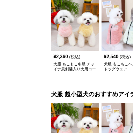
¥
2,360
¥
2,540
(税込)
(税込)
犬服 もこもこ冬服 チャ
犬服 もこもこベ
イナ風刺繍入り犬用コー
ドッグウェア
ト
犬服
超小型犬
のおすすめアイ