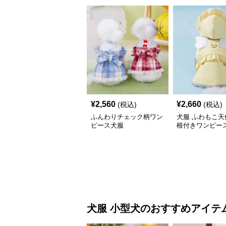
¥
2,560
¥
2,660
(税込)
(税込)
ふんわりチェック柄ワン
犬服 ふわもこ天
ピース犬服
根付きワンピー
コート
犬服
小型犬
のおすすめアイテ