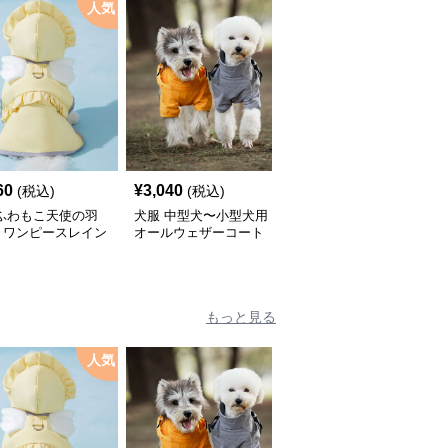
人気
60
¥
3,040
¥
2,450
(税込)
(税込)
(税込)
 ふわもこ天使の羽
犬服 中型犬〜小型犬用
犬服 ふんわり小型犬〜
きワンピースレイン
オールウェザーコート
大型犬用フリルワンピー
ト
〈レインウェア〉
ス
もっと見る
人気