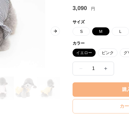
3,090
円
サイズ
S
M
L
Next slide
カラー
イエロー
ピンク
グ
1
購
カー