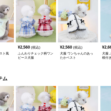
¥
2,560
¥
2,560
¥
2,6
(税込)
(税込)
スト風
ふんわりチェック柄ワン
犬服 ワンちゃんのあっ
犬服
ピース犬服
たかベスト
根付
コー
テム