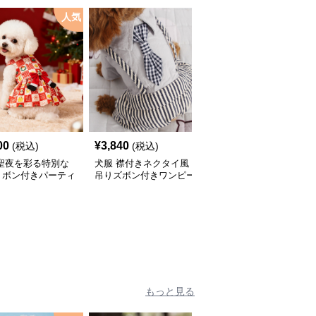
人気
00
¥
3,840
¥
2,760
(税込)
(税込)
(税込)
 聖夜を彩る特別な
犬服 襟付きネクタイ風
犬服 和風吉祥文様刺繍
リボン付きパーティ
吊りズボン付きワンピー
入りノースリーブワンピ
ピース
ス
ース
もっと見る