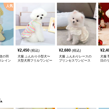
人気
¥
2,450
¥
2,680
¥
2,4
(税込)
(税込)
使の羽
犬服 ふんわり小型犬〜
犬服 ふんわりレースの
犬服
スレイン
大型犬用フリルワンピー
プリンセスワンピース
日の
ス
ワン
ム