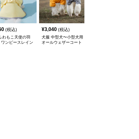
60
¥
3,040
¥
2,450
(税込)
(税込)
(税込)
 ふわもこ天使の羽
犬服 中型犬〜小型犬用
犬服 ふんわり小型犬〜
きワンピースレイン
オールウェザーコート
大型犬用フリルワンピー
ト
〈レインウェア〉
ス