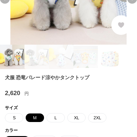
Previous slide
Ne
犬服 恐竜パレード涼やかタンクトップ
2,620
円
サイズ
S
M
L
XL
2XL
カラー