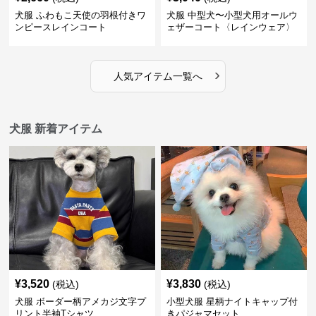
犬服 ふわもこ天使の羽根付きワ
犬服 中型犬〜小型犬用オールウ
ンピースレインコート
ェザーコート〈レインウェア〉
›
人気アイテム一覧へ
犬服 新着アイテム
¥
3,520
¥
3,830
(税込)
(税込)
犬服 ボーダー柄アメカジ文字プ
小型犬服 星柄ナイトキャップ付
リント半袖Tシャツ
きパジャマセット