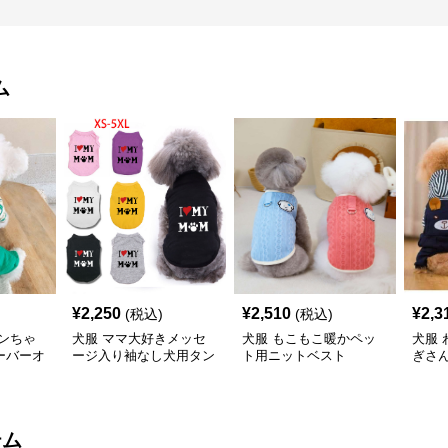
ム
¥
2,250
¥
2,510
¥
2,3
(税込)
(税込)
ンちゃ
犬服 ママ大好きメッセ
犬服 もこもこ暖かペッ
犬服
ーバーオ
ージ入り袖なし犬用タン
ト用ニットベスト
ぎさ
クトップ
ス
テム