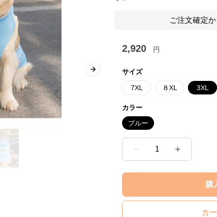
ご注文確定か
2,920
円
サイズ
Next slide
7XL
８XL
3XL
カラー
ブルー
1
購
カー