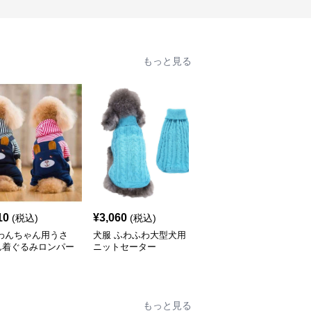
もっと見る
10
¥
3,060
¥
3,140
(税込)
(税込)
(税込)
 わんちゃん用うさ
犬服 ふわふわ大型犬用
犬服 NBA風バスケユニ
ん着ぐるみロンパー
ニットセーター
フォーム犬用タンクトッ
プ
もっと見る