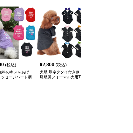
90
¥
2,800
¥
2,130
(税込)
(税込)
(税込)
 無料のキスをあげ
犬服 蝶ネクタイ付き燕
襟付きワンポイント刺繍
メッセージハート柄
尾服風フォーマル犬用T
入りポロシャツ風犬服
ツ
シャツ