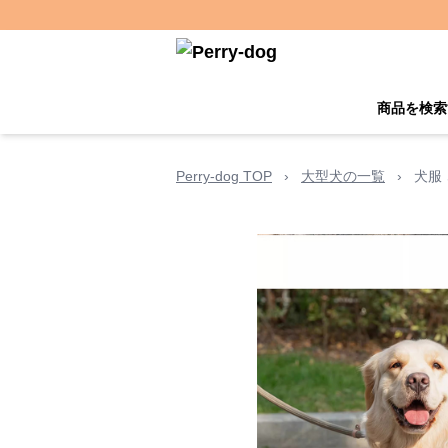
商品を検索
Perry-dog TOP
›
大型犬の一覧
›
犬服