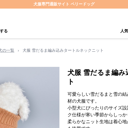
犬服専門通販サイト ペリードッグ
する
人
犬の一覧
›
犬服 雪だるま編み込みタートルネックニット
犬服 雪だるま編
ト
可愛らしい雪だるまと雪の結
材の犬服です。
小型犬にぴったりのサイズ設
ク仕様が寒い季節からしっか
柔らかなニット生地は着心地