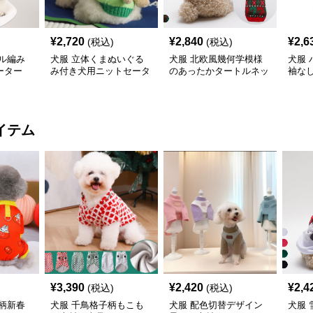
¥
2,720
¥
2,840
¥
2,6
(税込)
(税込)
ル編み
犬服 立体くまぬいぐる
犬服 北欧風幾何学模様
犬服
ーター
み付き犬用ニットセータ
のあったかタートルネッ
袖な
ー
クニット
イテム
¥
3,390
¥
2,420
¥
2,4
(税込)
(税込)
柄新春
犬服 千鳥格子柄もこも
犬服 配色切替デザイン
犬服