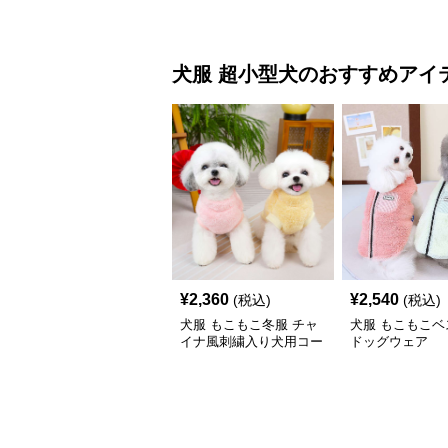
ト
犬服
超小型犬
のおすすめアイ
¥
2,360
¥
2,540
(税込)
(税込)
犬服 もこもこ冬服 チャ
犬服 もこもこベ
イナ風刺繍入り犬用コー
ドッグウェア
ト