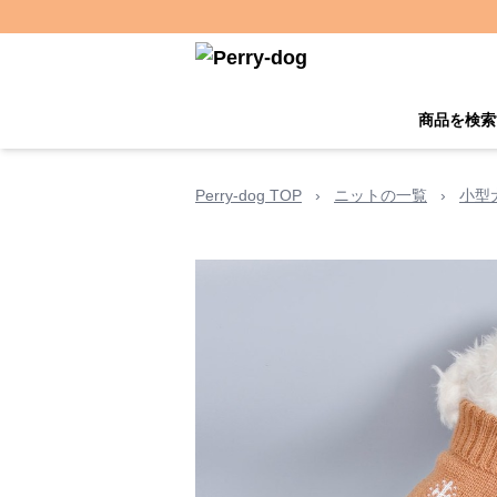
商品を検索
Perry-dog TOP
›
ニットの一覧
›
小型