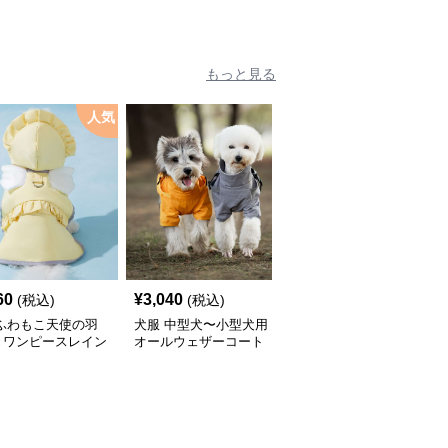
ト
〈レインウェア〉
ス
もっと見る
人気
60
¥
3,040
¥
2,450
(税込)
(税込)
(税込)
 ふわもこ天使の羽
犬服 中型犬〜小型犬用
犬服 ふんわり小型犬〜
きワンピースレイン
オールウェザーコート
大型犬用フリルワンピー
ト
〈レインウェア〉
ス