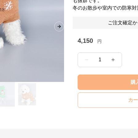
も抜群です。
冬のお散歩や室内での防寒対
ご注文確定か
Next slide
4,150
円
1
購
カー