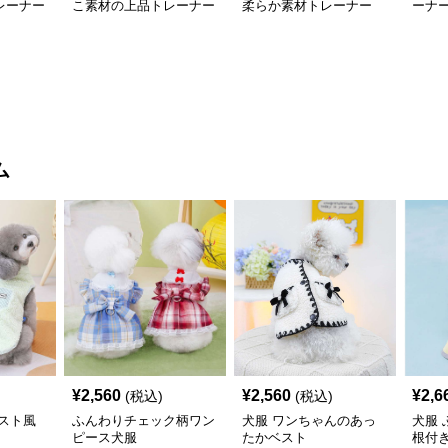
レーナー
こ素材の上品トレーナー
柔らか素材トレーナー
ーナ
ム
¥
2,560
¥
2,560
¥
2,6
(税込)
(税込)
スト風
ふんわりチェック柄ワン
犬服 ワンちゃんのあっ
犬服
ピース犬服
たかベスト
根付