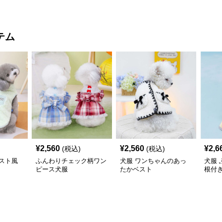
コー
テム
¥
2,560
¥
2,560
¥
2,6
(税込)
(税込)
スト風
ふんわりチェック柄ワン
犬服 ワンちゃんのあっ
犬服
ピース犬服
たかベスト
根付
コー