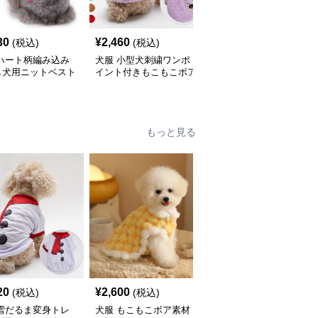
30
¥
2,460
¥
3,010
(税込)
(税込)
(税込)
 ハート柄編み込み
犬服 小型犬刺繍ワンポ
犬服 虹色マルチボーダ
し犬用ニットベスト
イント付きもこもこボア
ー柄ニットベスト
素材ニット
もっと見る
20
¥
2,600
¥
2,320
(税込)
(税込)
(税込)
 雪だるま変身トレ
犬服 もこもこボア素材
犬服 ころころパンダと