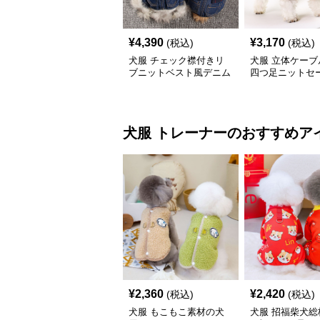
¥
4,390
¥
3,170
(税込)
(税込)
犬服 チェック襟付きリ
犬服 立体ケーブ
ブニットベスト風デニム
四つ足ニットセ
パンツセット
犬服
トレーナー
のおすすめア
¥
2,360
¥
2,420
(税込)
(税込)
犬服 もこもこ素材の犬
犬服 招福柴犬総