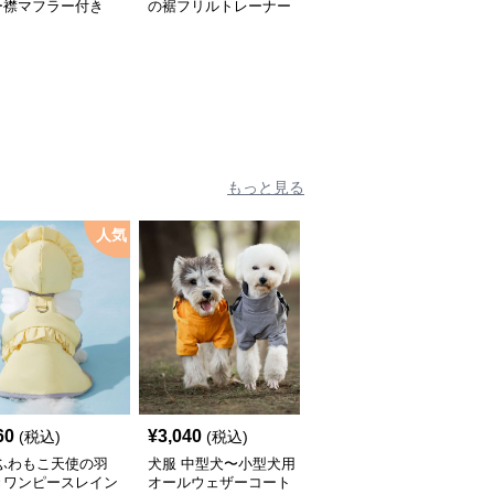
ー襟マフラー付き
の裾フリルトレーナー
おにぎり柄の可愛い犬用
トレーナー
もっと見る
人気
60
¥
3,040
¥
2,450
(税込)
(税込)
(税込)
 ふわもこ天使の羽
犬服 中型犬〜小型犬用
犬服 ふんわり小型犬〜
きワンピースレイン
オールウェザーコート
大型犬用フリルワンピー