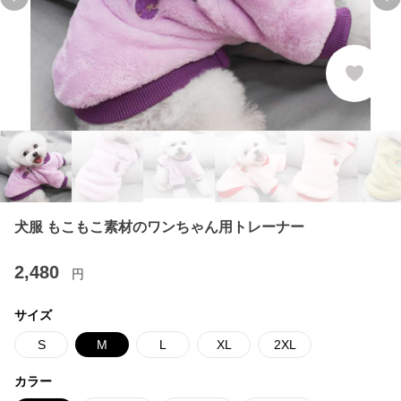
Previous slide
Ne
犬服 もこもこ素材のワンちゃん用トレーナー
2,480
円
サイズ
S
M
L
XL
2XL
カラー