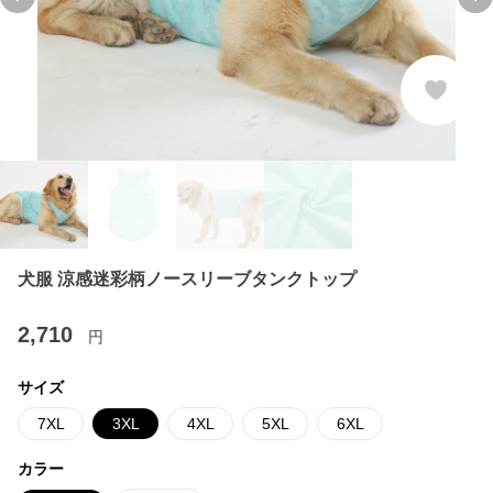
Previous slide
Ne
犬服 涼感迷彩柄ノースリーブタンクトップ
2,710
円
サイズ
7XL
3XL
4XL
5XL
6XL
カラー