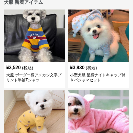
犬服 新着アイテム
¥
3,520
¥
3,830
(税込)
(税込)
犬服 ボーダー柄アメカジ文字プ
小型犬服 星柄ナイトキャップ付
リント半袖Tシャツ
きパジャマセット