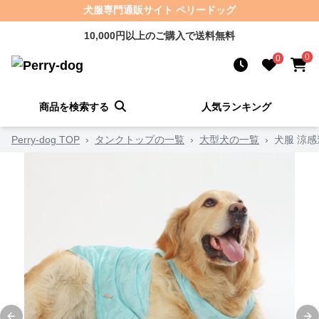
犬服専門通販サイト ペリードッグ
10,000円以上のご購入で送料無料
0
0
商品を検索する
人気ランキング
Perry-dog TOP
›
タンクトップの一覧
›
大型犬の一覧
›
犬服 涼