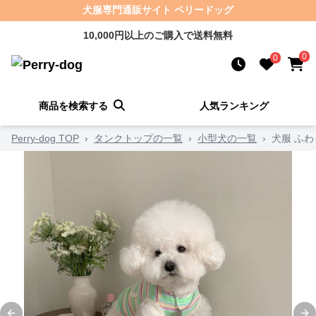
犬服専門通販サイト ペリードッグ
10,000円以上のご購入で送料無料
0
0
商品を検索する
人気ランキング
Perry-dog TOP
›
タンクトップの一覧
›
小型犬の一覧
›
犬服 ふ