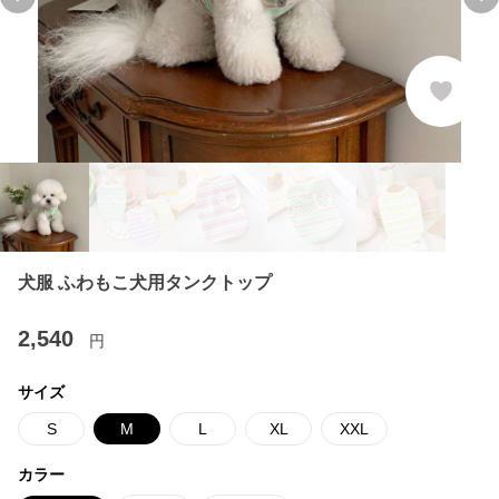
Previous slide
Ne
犬服 ふわもこ犬用タンクトップ
2,540
円
サイズ
S
M
L
XL
XXL
カラー