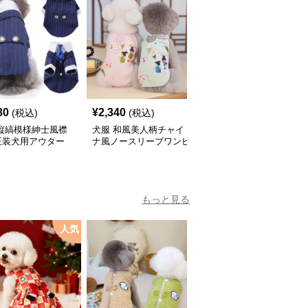
80
¥
2,340
¥
2,250
(税込)
(税込)
(税込)
 縦縞模様紳士風襟
犬服 和風美人柄チャイ
犬服 ママ大好きメッセ
正装犬用アウター
ナ風ノースリーブワンピ
ージ入り袖なし犬用タン
ース
クトップ
もっと見る
人気