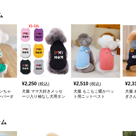
ム
¥
2,250
¥
2,510
¥
2,3
(税込)
(税込)
ンちゃ
犬服 ママ大好きメッセ
犬服 もこもこ暖かペッ
犬服
ーバーオ
ージ入り袖なし犬用タン
ト用ニットベスト
ぎさ
クトップ
ス
テム