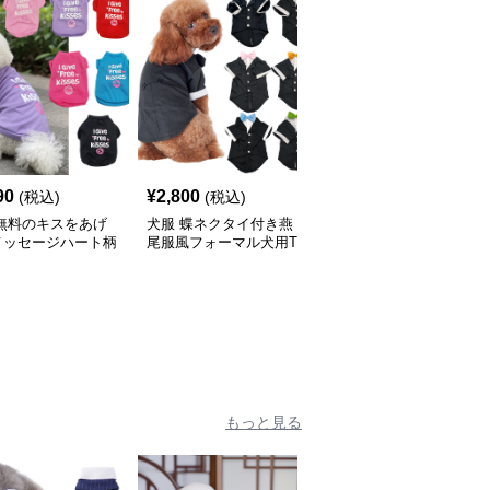
90
¥
2,800
¥
2,130
(税込)
(税込)
(税込)
 無料のキスをあげ
犬服 蝶ネクタイ付き燕
襟付きワンポイント刺繍
メッセージハート柄
尾服風フォーマル犬用T
入りポロシャツ風犬服
ツ
シャツ
もっと見る