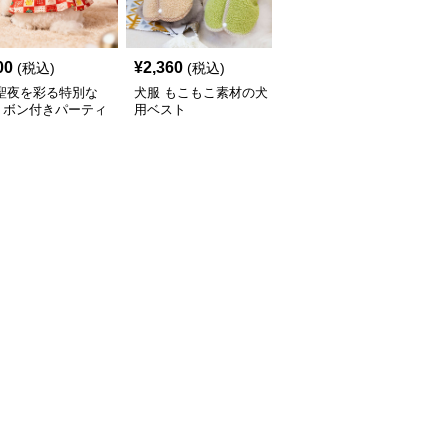
00
¥
2,360
¥
2,670
(税込)
(税込)
(税込)
 聖夜を彩る特別な
犬服 もこもこ素材の犬
犬服 星型ワッペン付き
リボン付きパーティ
用ベスト
中綿入りベスト
ピース