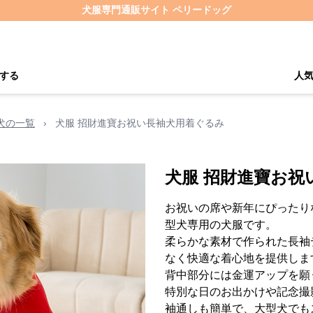
犬服専門通販サイト ペリードッグ
する
人
犬の一覧
›
犬服 招財進寶お祝い長袖犬用着ぐるみ
犬服 招財進寶お祝
お祝いの席や新年にぴったり
型犬専用の犬服です。
柔らかな素材で作られた長袖
なく快適な着心地を提供しま
背中部分には金運アップを願
特別な日のお出かけや記念撮
袖通しも簡単で、大型犬でも