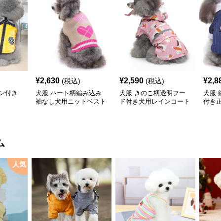
¥
2,630
¥
2,590
¥
2,8
(税込)
(税込)
ン付き
犬服 ハート柄編み込み
犬服 きのこ柄透明フー
犬服
袖なし犬用ニットベスト
ド付き犬用レインコート
付き
ム
人気