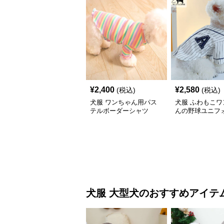
¥
2,400
¥
2,580
(税込)
(税込)
犬服 ワンちゃん用パス
犬服 ふわもこワ
テルボーダーシャツ
んの野球ユニフ
犬服
大型犬
のおすすめアイテ