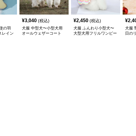
¥
3,040
¥
2,450
¥
2,4
(税込)
(税込)
使の羽
犬服 中型犬〜小型犬用
犬服 ふんわり小型犬〜
犬服
スレイン
オールウェザーコート
大型犬用フリルワンピー
日の
〈レインウェア〉
ス
ワン