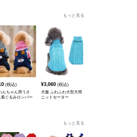
もっと見る
10
¥
3,060
¥
3,140
(税込)
(税込)
(税込)
 わんちゃん用うさ
犬服 ふわふわ大型犬用
犬服 NBA風バスケユニ
ん着ぐるみロンパー
ニットセーター
フォーム犬用タンクトッ
プ
もっと見る