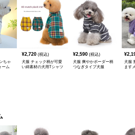
¥
2,720
¥
2,590
¥
2,1
(税込)
(税込)
ンちゃ
犬服 チェック柄が可愛
犬服 爽やかボーダー柄
犬服
ォーム
い綿素材の犬用Tシャツ
つなぎタイプ犬服
ます
Tシャ
ム