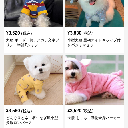
¥
3,520
¥
3,830
(税込)
(税込)
犬服 ボーダー柄アメカジ文字プ
小型犬服 星柄ナイトキャップ付
リント半袖Tシャツ
きパジャマセット
¥
3,560
¥
3,520
(税込)
(税込)
どんぐりとネコ柄つなぎ風小型
犬服 もこもこ動物全身パーカー
犬服ロンパース