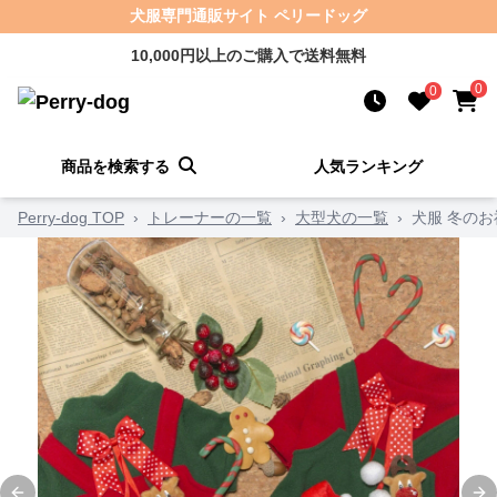
犬服専門通販サイト ペリードッグ
10,000円以上のご購入で送料無料
0
0
商品を検索する
人気ランキング
Perry-dog TOP
›
トレーナーの一覧
›
大型犬の一覧
›
犬服 冬の