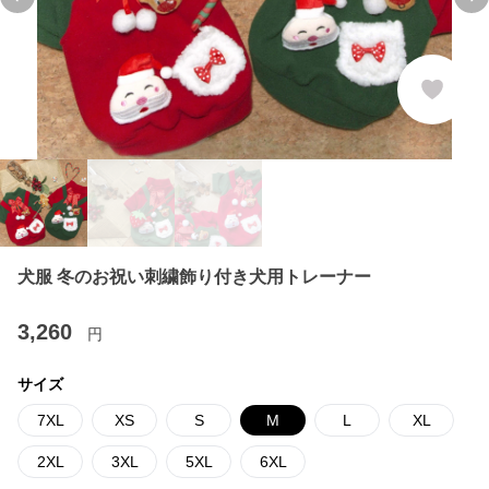
Previous slide
Ne
犬服 冬のお祝い刺繍飾り付き犬用トレーナー
3,260
円
サイズ
7XL
XS
S
M
L
XL
2XL
3XL
5XL
6XL