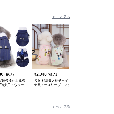
もっと見る
80
¥
2,340
¥
2,250
(税込)
(税込)
(税込)
 縦縞模様紳士風襟
犬服 和風美人柄チャイ
犬服 ママ大好きメッセ
正装犬用アウター
ナ風ノースリーブワンピ
ージ入り袖なし犬用タン
ース
クトップ
もっと見る