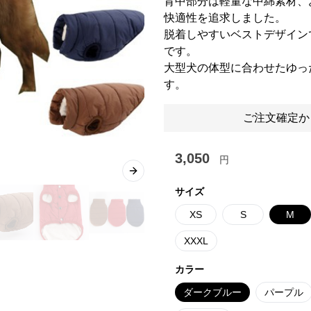
背中部分は軽量な中綿素材、
快適性を追求しました。
脱着しやすいベストデザイン
です。
大型犬の体型に合わせたゆっ
す。
ご注文確定か
3,050
円
Next slide
サイズ
XS
S
M
XXXL
カラー
ダークブルー
パープル