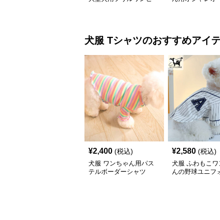
ス
ール
犬服
Tシャツ
のおすすめアイ
¥
2,400
¥
2,580
(税込)
(税込)
犬服 ワンちゃん用パス
犬服 ふわもこワ
テルボーダーシャツ
んの野球ユニフ