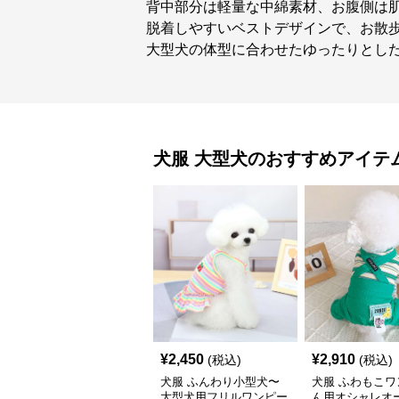
背中部分は軽量な中綿素材、お腹側は
脱着しやすいベストデザインで、お散
大型犬の体型に合わせたゆったりとし
犬服
大型犬
のおすすめアイテ
¥
2,450
¥
2,910
(税込)
(税込)
犬服 ふんわり小型犬〜
犬服 ふわもこワ
大型犬用フリルワンピー
ん用オシャレオ