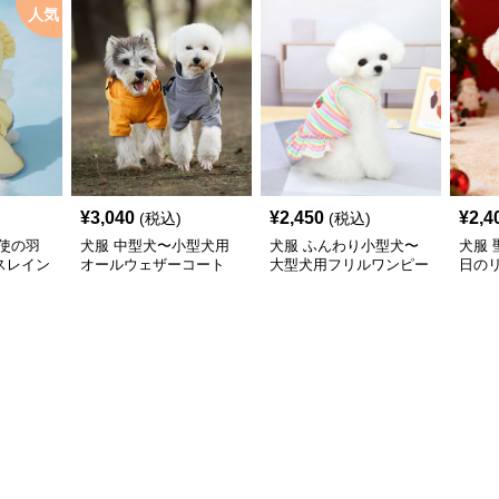
人気
¥
3,040
¥
2,450
¥
2,4
(税込)
(税込)
使の羽
犬服 中型犬〜小型犬用
犬服 ふんわり小型犬〜
犬服
スレイン
オールウェザーコート
大型犬用フリルワンピー
日の
〈レインウェア〉
ス
ワン