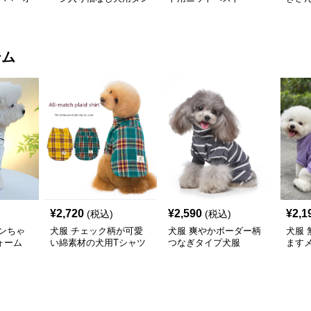
クトップ
ス
テム
¥
2,720
¥
2,590
¥
2,1
(税込)
(税込)
ンちゃ
犬服 チェック柄が可愛
犬服 爽やかボーダー柄
犬服
ォーム
い綿素材の犬用Tシャツ
つなぎタイプ犬服
ます
Tシャ