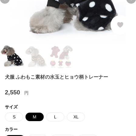
Previous slide
Ne
犬服 ふわもこ素材の水玉とヒョウ柄トレーナー
2,550
円
サイズ
S
M
L
XL
カラー