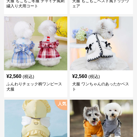
犬服 もこもこ冬服 チャイナ風刺
犬服 もこもこベスト風ドッグウ
繍入り犬用コート
ェア
¥
2,560
¥
2,560
(税込)
(税込)
ふんわりチェック柄ワンピース
犬服 ワンちゃんのあったかベス
犬服
ト
人気