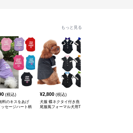
もっと見る
90
¥
2,800
¥
2,130
(税込)
(税込)
(税込)
 無料のキスをあげ
犬服 蝶ネクタイ付き燕
襟付きワンポイント刺繍
メッセージハート柄
尾服風フォーマル犬用T
入りポロシャツ風犬服
ツ
シャツ