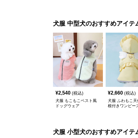
犬服
中型犬
のおすすめアイテ
¥
2,540
¥
2,660
(税込)
(税込)
犬服 もこもこベスト風
犬服 ふわもこ天
ドッグウェア
根付きワンピー
コート
犬服
小型犬
のおすすめアイテ