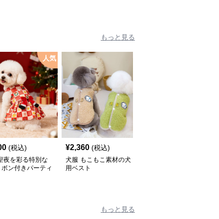
もっと見る
人気
00
¥
2,360
¥
2,670
(税込)
(税込)
(税込)
 聖夜を彩る特別な
犬服 もこもこ素材の犬
犬服 星型ワッペン付き
リボン付きパーティ
用ベスト
中綿入りベスト
ピース
もっと見る