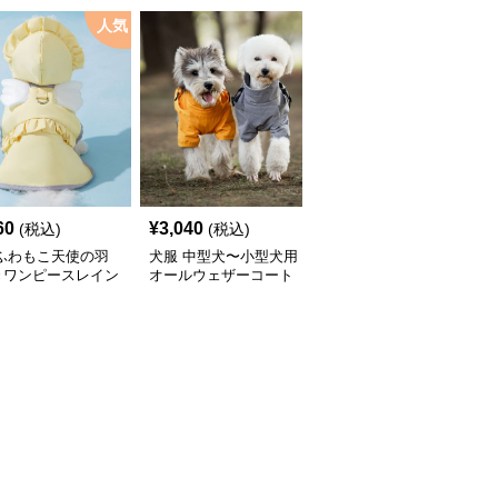
人気
60
¥
3,040
¥
2,450
(税込)
(税込)
(税込)
 ふわもこ天使の羽
犬服 中型犬〜小型犬用
犬服 ふんわり小型犬〜
きワンピースレイン
オールウェザーコート
大型犬用フリルワンピー
ト
〈レインウェア〉
ス