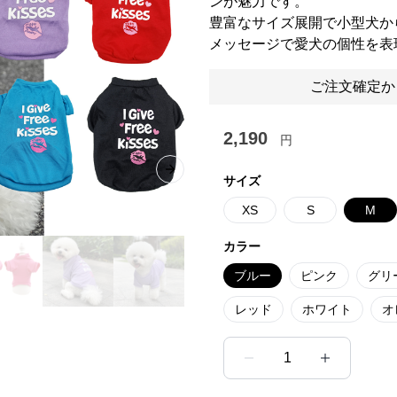
ンが魅力です。
豊富なサイズ展開で小型犬か
メッセージで愛犬の個性を表
ご注文確定か
2,190
円
Next slide
サイズ
XS
S
M
カラー
ブルー
ピンク
グリ
レッド
ホワイト
オ
1