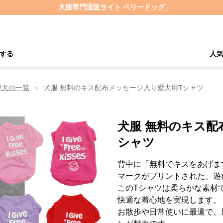
犬服専門通販サイト ペリードッグ
する
人
型犬の一覧
›
犬服 無料のキス配布メッセージ入り愛犬用Tシャツ
犬服 無料のキス配
シャツ
背中に「無料でキスをあげま
マークがプリントされた、遊
このTシャツは柔らかな素材
快適な着心地を実現します。
お散歩や日常使いに最適で、