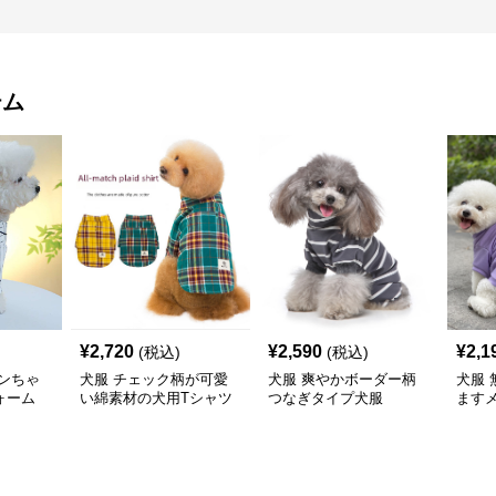
テム
¥
2,720
¥
2,590
¥
2,1
(税込)
(税込)
ンちゃ
犬服 チェック柄が可愛
犬服 爽やかボーダー柄
犬服
ォーム
い綿素材の犬用Tシャツ
つなぎタイプ犬服
ます
Tシャ