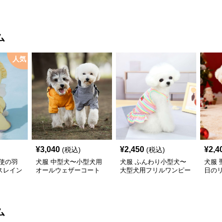
ム
人気
¥
3,040
¥
2,450
¥
2,4
(税込)
(税込)
使の羽
犬服 中型犬〜小型犬用
犬服 ふんわり小型犬〜
犬服
スレイン
オールウェザーコート
大型犬用フリルワンピー
日の
〈レインウェア〉
ス
ワン
ム