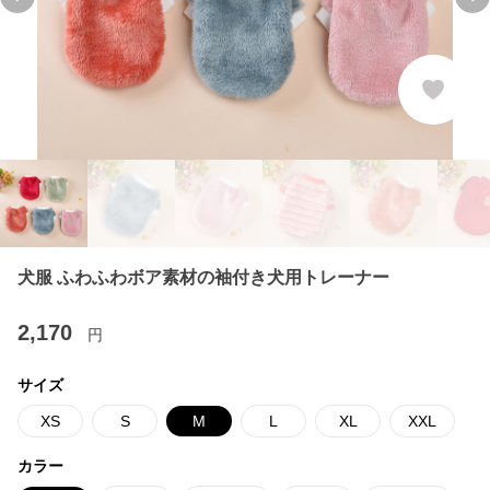
Previous slide
Ne
犬服 ふわふわボア素材の袖付き犬用トレーナー
2,170
円
サイズ
XS
S
M
L
XL
XXL
カラー