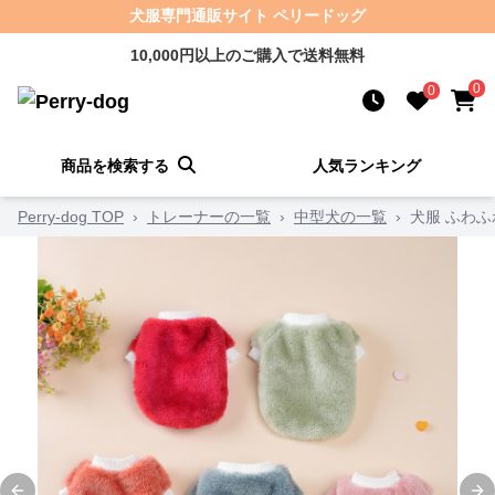
犬服専門通販サイト ペリードッグ
10,000円以上のご購入で送料無料
0
0
商品を検索する
人気ランキング
Perry-dog TOP
›
トレーナーの一覧
›
中型犬の一覧
›
犬服 ふわ