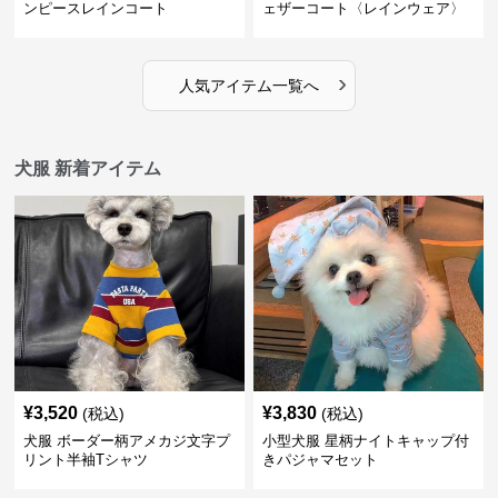
ンピースレインコート
ェザーコート〈レインウェア〉
›
人気アイテム一覧へ
犬服 新着アイテム
¥
3,520
¥
3,830
(税込)
(税込)
犬服 ボーダー柄アメカジ文字プ
小型犬服 星柄ナイトキャップ付
リント半袖Tシャツ
きパジャマセット