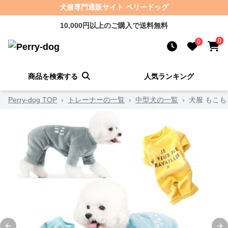
犬服専門通販サイト ペリードッグ
10,000円以上のご購入で送料無料
0
0
商品を検索する
人気ランキング
Perry-dog TOP
›
トレーナーの一覧
›
中型犬の一覧
›
犬服 もこ