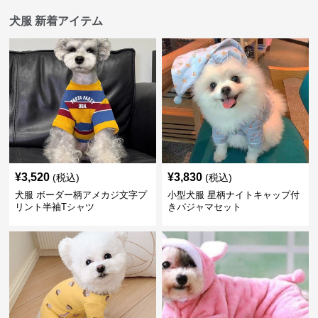
犬服 新着アイテム
¥
3,520
¥
3,830
(税込)
(税込)
犬服 ボーダー柄アメカジ文字プ
小型犬服 星柄ナイトキャップ付
リント半袖Tシャツ
きパジャマセット