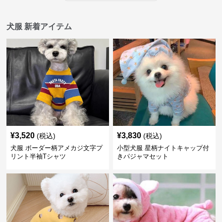
犬服 新着アイテム
¥
3,520
¥
3,830
(税込)
(税込)
犬服 ボーダー柄アメカジ文字プ
小型犬服 星柄ナイトキャップ付
リント半袖Tシャツ
きパジャマセット