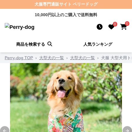
犬服専門通販サイト ペリードッグ
10,000円以上のご購入で送料無料
0
0
商品を検索する
人気ランキング
Perry-dog TOP
›
大型犬の一覧
›
大型犬の一覧
›
犬服 大型犬用