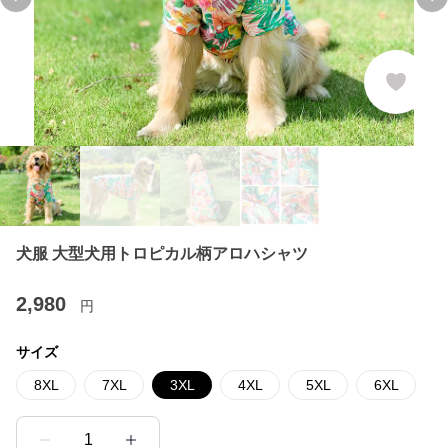
Previous slide
Ne
犬服 大型犬用トロピカル柄アロハシャツ
2,980
円
サイズ
8XL
7XL
3XL
4XL
5XL
6XL
1