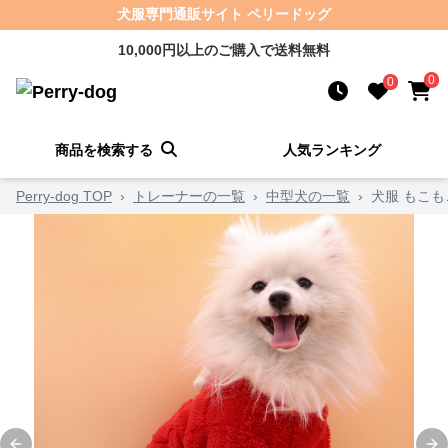
犬服専門通販サイト ペリードッグ
10,000円以上のご購入で送料無料
0
0
商品を検索する
人気ランキング
Perry-dog TOP
›
トレーナーの一覧
›
中型犬の一覧
›
犬服 もこ