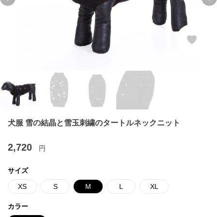
Previous slide
Ne
犬服 雪の結晶と雪玉刺繍のタートルネックニット
2,720
円
サイズ
XS
S
M
L
XL
カラー