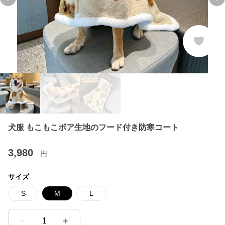
Previous slide
Ne
犬服 もこもこボア生地のフード付き防寒コート
3,980
円
サイズ
S
M
L
1