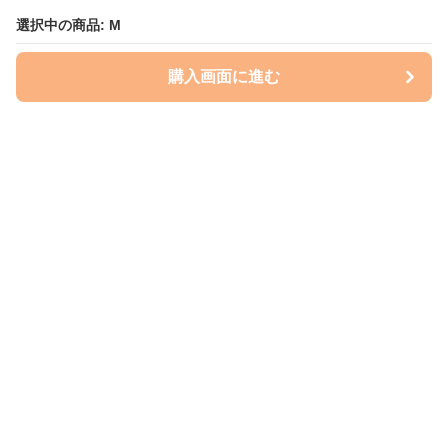
選択中の商品: M
購入画面に進む
Perry-dog
について
会社概要