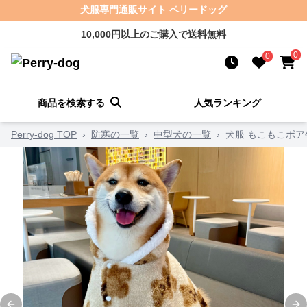
犬服専門通販サイト ペリードッグ
10,000円以上のご購入で送料無料
0
0
商品を検索する
人気ランキング
Perry-dog TOP
›
防寒の一覧
›
中型犬の一覧
›
犬服 もこもこボ