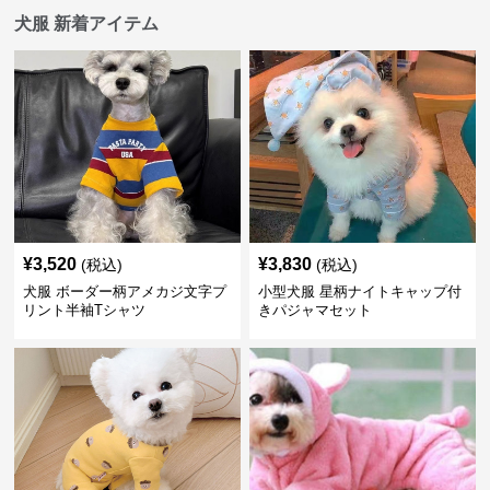
犬服 新着アイテム
¥
3,520
¥
3,830
(税込)
(税込)
犬服 ボーダー柄アメカジ文字プ
小型犬服 星柄ナイトキャップ付
リント半袖Tシャツ
きパジャマセット