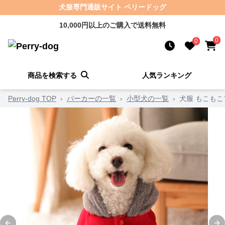
犬服専門通販サイト ペリードッグ
10,000円以上のご購入で送料無料
0
0
商品を検索する
人気ランキング
Perry-dog TOP
›
パーカーの一覧
›
小型犬の一覧
›
犬服 もこも