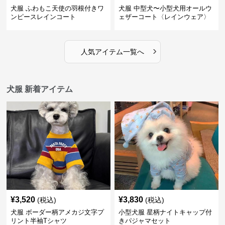
犬服 ふわもこ天使の羽根付きワ
犬服 中型犬〜小型犬用オールウ
ンピースレインコート
ェザーコート〈レインウェア〉
›
人気アイテム一覧へ
犬服 新着アイテム
¥
3,520
¥
3,830
(税込)
(税込)
犬服 ボーダー柄アメカジ文字プ
小型犬服 星柄ナイトキャップ付
リント半袖Tシャツ
きパジャマセット