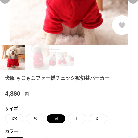
Previous slide
Ne
犬服 もこもこファー襟チェック裾切替パーカー
4,860
円
サイズ
XS
S
M
L
XL
カラー