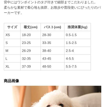
背中にはワンポイントのタグ付きで細部までこだわりました。
柔らかな素材で着心地も抜群、お散歩や普段使いにぴったりのパ
ーカーです。
サイズ
着丈(cm)
バスト(cm)
推奨体重(kg)
XS
18-20
28-30
0.5-1.5
S
23-25
33-35
1.5-2.5
M
26-29
38-40
2.5-4
L
32-35
43-45
4-5.5
XL
37-39
48-50
5.5-7.5
商品画像