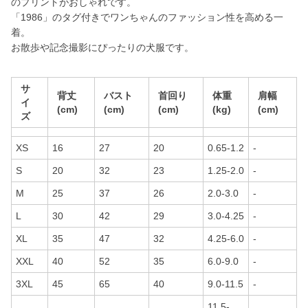
のプリントがおしゃれです。
「1986」のタグ付きでワンちゃんのファッション性を高める一
着。
お散歩や記念撮影にぴったりの犬服です。
サ
背丈
バスト
首回り
体重
肩幅
イ
(cm)
(cm)
(cm)
(kg)
(cm)
ズ
XS
16
27
20
0.65-1.2
-
S
20
32
23
1.25-2.0
-
M
25
37
26
2.0-3.0
-
L
30
42
29
3.0-4.25
-
XL
35
47
32
4.25-6.0
-
XXL
40
52
35
6.0-9.0
-
3XL
45
65
40
9.0-11.5
-
11.5-