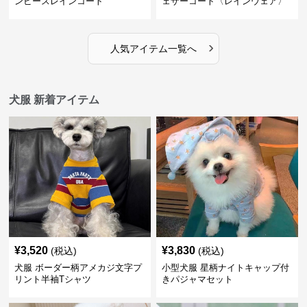
ンピースレインコート
ェザーコート〈レインウェア〉
›
人気アイテム一覧へ
犬服 新着アイテム
¥
3,520
¥
3,830
(税込)
(税込)
犬服 ボーダー柄アメカジ文字プ
小型犬服 星柄ナイトキャップ付
リント半袖Tシャツ
きパジャマセット