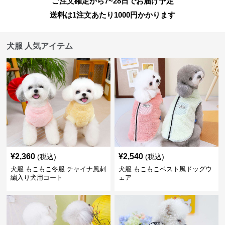
ご注文確定から7~28日でお届け予定
送料は1注文あたり
1000
円かかります
犬服 人気アイテム
¥
2,360
¥
2,540
(税込)
(税込)
犬服 もこもこ冬服 チャイナ風刺
犬服 もこもこベスト風ドッグウ
繍入り犬用コート
ェア