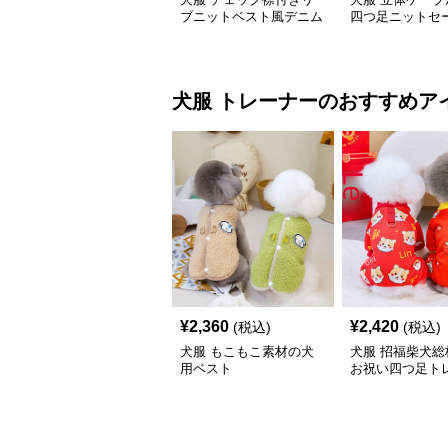
ブニットベスト風デニム
四つ足ニットセ
パンツセット
犬服
トレーナー
のおすすめア
¥
2,360
¥
2,420
(税込)
(税込)
犬服 もこもこ素材の犬
犬服 招福柴犬総
用ベスト
お祝い四つ足ト