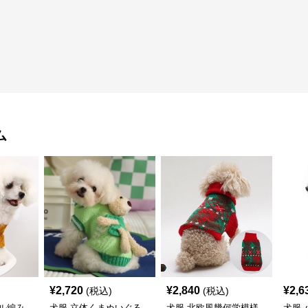
ム
¥
2,720
¥
2,840
¥
2,6
(税込)
(税込)
ル編み
犬服 立体くまぬいぐる
犬服 北欧風幾何学模様
犬服