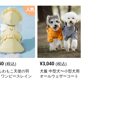
人気
60
¥
3,040
¥
2,450
(税込)
(税込)
(税込)
 ふわもこ天使の羽
犬服 中型犬〜小型犬用
犬服 ふんわり小型犬〜
きワンピースレイン
オールウェザーコート
大型犬用フリルワンピー
ト
〈レインウェア〉
ス