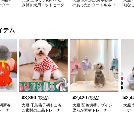
ーター
み付き犬用ニットセータ
のあったかタートルネッ
袖な
ー
クニット
イテム
¥
3,390
¥
2,420
¥
2,4
(税込)
(税込)
柄新春
犬服 千鳥格子柄もこも
犬服 配色切替デザイン
犬服
レーナー
こ素材の上品トレーナー
柔らか素材トレーナー
ーナ