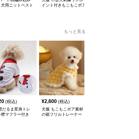
し犬用ニットベスト
イント付きもこもこボア
ー柄ニットベスト
素材ニット
もっと見る
20
¥
2,600
¥
2,320
(税込)
(税込)
(税込)
 雪だるま変身トレ
犬服 もこもこボア素材
犬服 ころころパンダと
ー襟マフラー付き
の裾フリルトレーナー
おにぎり柄の可愛い犬用
トレーナー