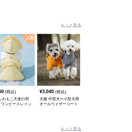
もっと見る
人気
60
¥
3,040
¥
2,450
(税込)
(税込)
(税込)
 ふわもこ天使の羽
犬服 中型犬〜小型犬用
犬服 ふんわり小型犬〜
きワンピースレイン
オールウェザーコート
大型犬用フリルワンピー
ト
〈レインウェア〉
ス
もっと見る