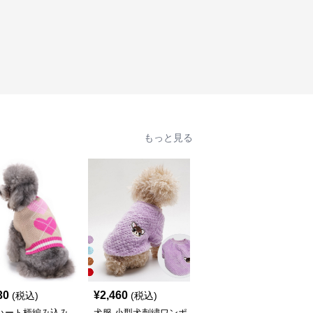
もっと見る
30
¥
2,460
¥
3,010
(税込)
(税込)
(税込)
 ハート柄編み込み
犬服 小型犬刺繍ワンポ
犬服 虹色マルチボーダ