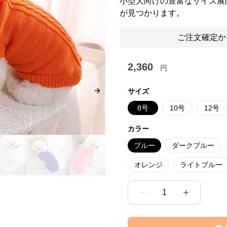
小型犬向けの豊富なサイズ展
が見つかります。
ご注文確定か
2,360
円
サイズ
Next slide
8号
10号
12号
カラー
ブルー
ダークブルー
オレンジ
ライトブルー
1