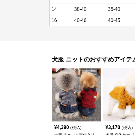
14
38-40
35-40
16
40-46
40-45
犬服
ニット
のおすすめアイテ
¥
4,390
¥
3,170
(税込)
(税込)
犬服 チェック襟付きリ
犬服 立体ケーブ