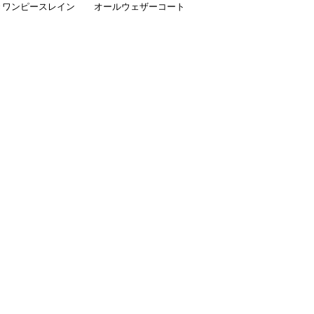
きワンピースレイン
オールウェザーコート
大型犬用フリルワンピー
ト
〈レインウェア〉
ス