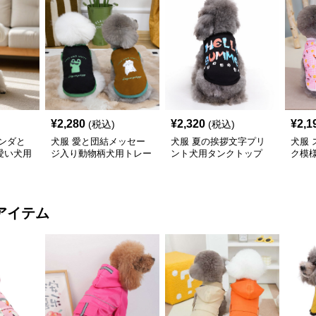
¥
2,280
¥
2,320
¥
2,1
(税込)
(税込)
ンダと
犬服 愛と団結メッセー
犬服 夏の挨拶文字プリ
犬服
愛い犬用
ジ入り動物柄犬用トレー
ント犬用タンクトップ
ク模
ナー
ップ
アイテム