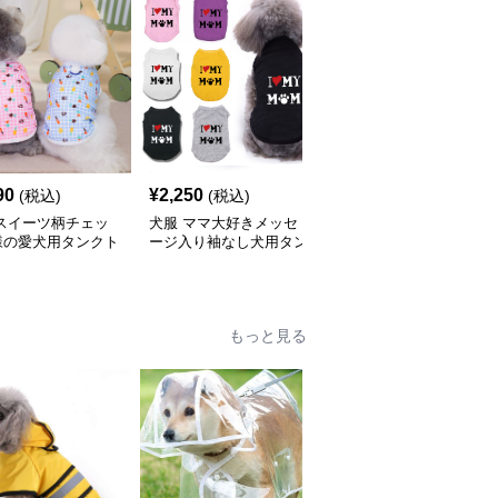
90
¥
2,250
¥
2,290
(税込)
(税込)
(税込)
 スイーツ柄チェッ
犬服 ママ大好きメッセ
犬服 シンプル無地の快
様の愛犬用タンクト
ージ入り袖なし犬用タン
適犬用タンクトップ
クトップ
もっと見る