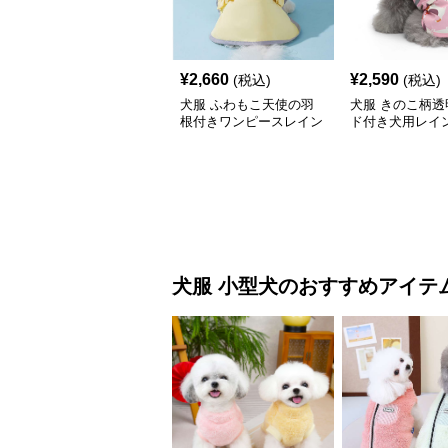
¥
2,660
¥
2,590
(税込)
(税込)
犬服 ふわもこ天使の羽
犬服 きのこ柄透
根付きワンピースレイン
ド付き犬用レイ
コート
犬服
小型犬
のおすすめアイテ