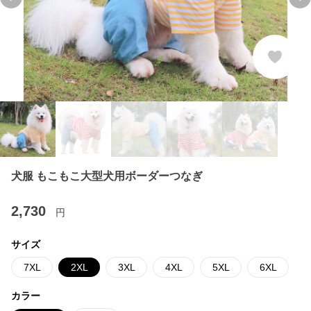
Previous slide
Ne
犬服 もこもこ大型犬用ボーダーつなぎ
2,730
円
サイズ
7XL
2XL
3XL
4XL
5XL
6XL
カラー