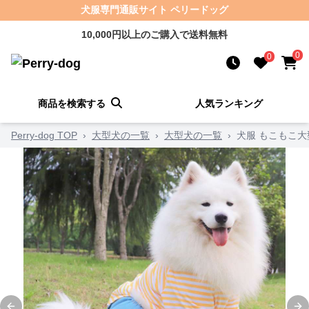
犬服専門通販サイト ペリードッグ
10,000円以上のご購入で送料無料
0
0
商品を検索する
人気ランキング
Perry-dog TOP
›
大型犬の一覧
›
大型犬の一覧
›
犬服 もこもこ