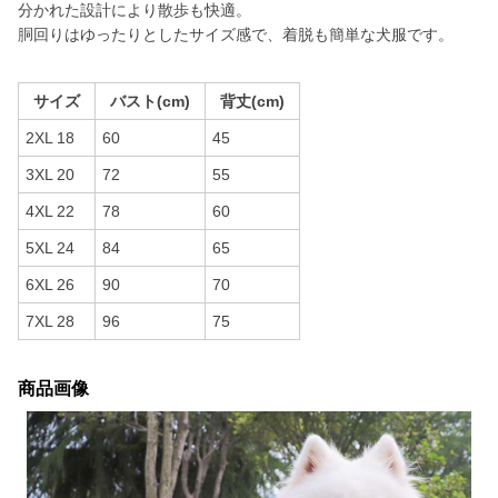
分かれた設計により散歩も快適。
胴回りはゆったりとしたサイズ感で、着脱も簡単な犬服です。
サイズ
バスト(cm)
背丈(cm)
2XL 18
60
45
3XL 20
72
55
4XL 22
78
60
5XL 24
84
65
6XL 26
90
70
7XL 28
96
75
商品画像