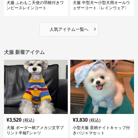
犬服 ふわもこ天使の羽根付きワ
犬服 中型犬〜小型犬用オールウ
ンピースレインコート
ェザーコート〈レインウェア〉
›
人気アイテム一覧へ
犬服 新着アイテム
¥
3,520
¥
3,830
(税込)
(税込)
犬服 ボーダー柄アメカジ文字プ
小型犬服 星柄ナイトキャップ付
リント半袖Tシャツ
きパジャマセット