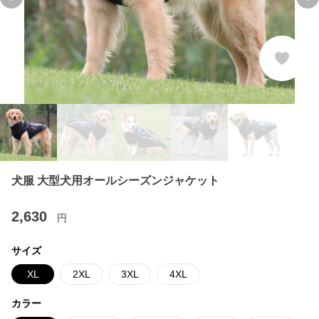
Previous slide
Ne
犬服 大型犬用オールシーズンジャケット
2,630
円
サイズ
XL
2XL
3XL
4XL
カラー