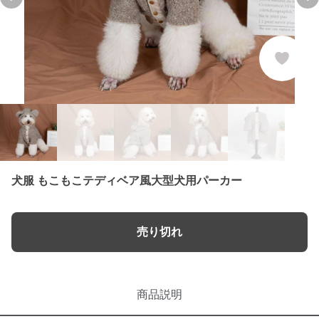
Previous slide
Ne
犬服 もこもこテディベア風大型犬用パーカー
売り切れ
商品説明