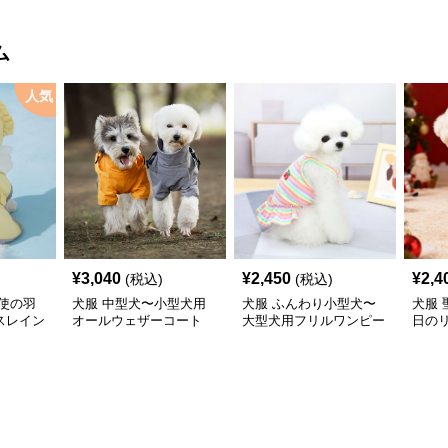
ム
人気
¥
3,040
¥
2,450
¥
2,4
(税込)
(税込)
使の羽
犬服 中型犬〜小型犬用
犬服 ふんわり小型犬〜
犬服
スレイン
オールウェザーコート
大型犬用フリルワンピー
日の
〈レインウェア〉
ス
ワン