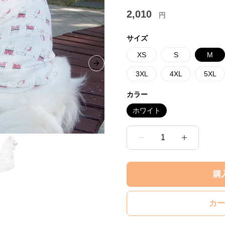
2,010
円
サイズ
XS
S
M
Next slide
3XL
4XL
5XL
カラー
ホワイト
1
購
カー