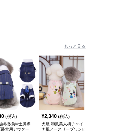
ツ
シャツ
もっと見る
80
¥
2,340
¥
2,250
(税込)
(税込)
(税込)
 縦縞模様紳士風襟
犬服 和風美人柄チャイ
犬服 ママ大好きメッセ
正装犬用アウター
ナ風ノースリーブワンピ
ージ入り袖なし犬用タン
ース
クトップ