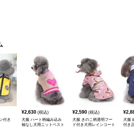
Tシャ
ム
¥
2,630
¥
2,590
¥
2,8
(税込)
(税込)
ン付き
犬服 ハート柄編み込み
犬服 きのこ柄透明フー
犬服
袖なし犬用ニットベスト
ド付き犬用レインコート
付き