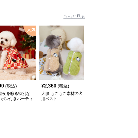
もっと見る
人気
00
¥
2,360
¥
2,670
(税込)
(税込)
(税込)
 聖夜を彩る特別な
犬服 もこもこ素材の犬
犬服 星型ワッペン付き
リボン付きパーティ
用ベスト
中綿入りベスト
ピース