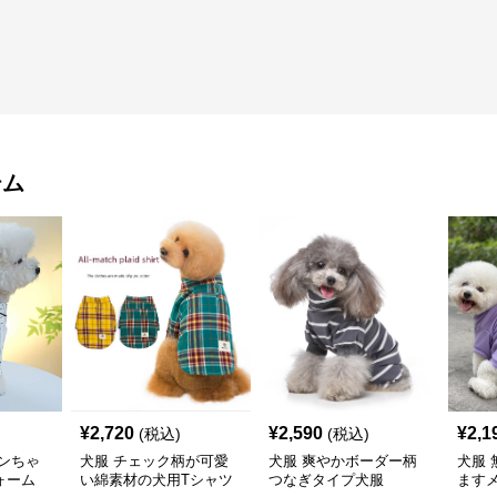
テム
¥
2,720
¥
2,590
¥
2,1
(税込)
(税込)
ンちゃ
犬服 チェック柄が可愛
犬服 爽やかボーダー柄
犬服
ォーム
い綿素材の犬用Tシャツ
つなぎタイプ犬服
ます