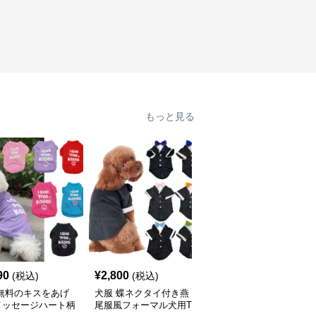
もっと見る
90
¥
2,800
¥
2,130
(税込)
(税込)
(税込)
 無料のキスをあげ
犬服 蝶ネクタイ付き燕
襟付きワンポイント刺繍
メッセージハート柄
尾服風フォーマル犬用T
入りポロシャツ風犬服