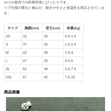
かけや室内での防寒対策にぴったりです。
リブ仕様の襟元と袖口が、動きやすさと保温性を両立させていま
す。
サイズ
胸囲(cm)
背丈(cm)
体重(kg)
XS
32
20
0.5-1.5
S
37
25
1.5-2.5
M
42
30
2.5-4
L
47
35
4-5.5
XL
52
38
5.5-7.5
XXL
57
42
7.5-10
商品画像