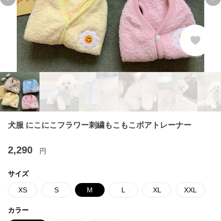
Previous slide
Ne
犬服 にこにこフラワー刺繍もこもこボアトレーナー
2,290
円
サイズ
XS
S
M
L
XL
XXL
カラー