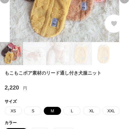
Previous slide
Ne
もこもこボア素材のリード通し付き犬服ニット
2,220
円
サイズ
XS
S
M
L
XL
XXL
カラー