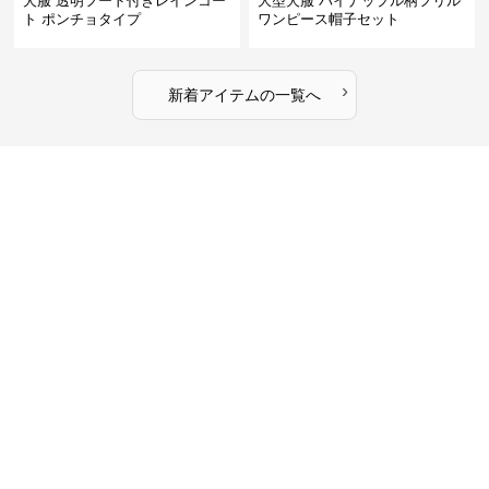
犬服 透明フード付きレインコー
大型犬服 パイナップル柄フリル
ト ポンチョタイプ
ワンピース帽子セット
›
新着アイテムの一覧へ