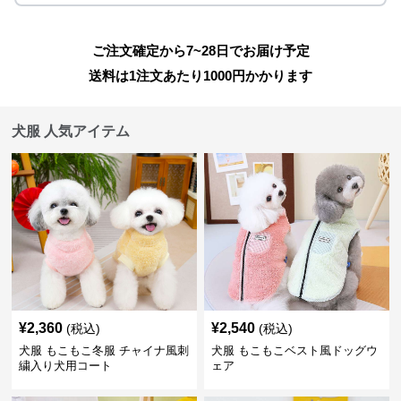
ご注文確定から7~28日でお届け予定
送料は1注文あたり
1000
円かかります
犬服 人気アイテム
¥
2,360
¥
2,540
(税込)
(税込)
犬服 もこもこ冬服 チャイナ風刺
犬服 もこもこベスト風ドッグウ
繍入り犬用コート
ェア