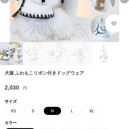
Previous slide
Ne
犬服 ふわもこリボン付きドッグウェア
2,030
円
サイズ
XS
S
M
L
XL
カラー