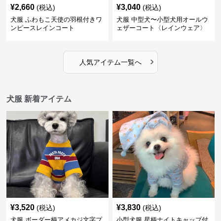
¥
2,660
¥
3,040
(税込)
(税込)
犬服 ふわもこ天使の羽根付きワ
犬服 中型犬〜小型犬用オールウ
ンピースレインコート
ェザーコート〈レインウェア〉
›
人気アイテム一覧へ
犬服 新着アイテム
¥
3,520
¥
3,830
(税込)
(税込)
犬服 ボーダー柄アメカジ文字プ
小型犬服 星柄ナイトキャップ付