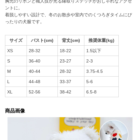
胸元のリボンと職人技が光る縁取りステッチがおしゃれなアクセ
ントに。
着脱しやすい設計で、冬のお散歩や室内でのくつろぎタイムにぴ
ったりの犬服です。
サイズ
バスト(cm)
背丈(cm)
推奨体重(kg)
XS
28-32
18-22
1.5以下
S
36-40
23-27
2-3
M
40-44
28-32
3.75-4.5
L
44-48
33-37
5-6
XL
52-56
38-42
6.5-8
商品画像