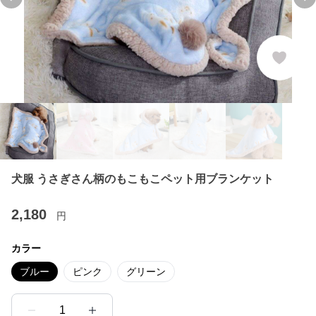
Previous slide
Ne
犬服 うさぎさん柄のもこもこペット用ブランケット
2,180
円
カラー
ブルー
ピンク
グリーン
1