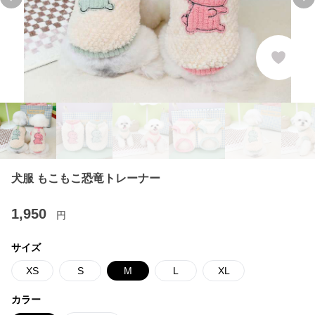
Previous slide
Ne
犬服 もこもこ恐竜トレーナー
1,950
円
サイズ
XS
S
M
L
XL
カラー