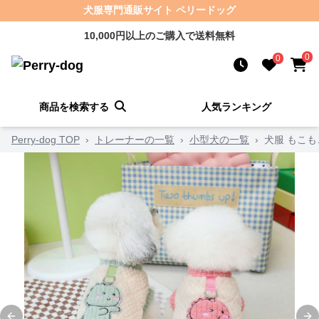
犬服専門通販サイト ペリードッグ
10,000円以上のご購入で送料無料
0
0
商品を検索する
人気ランキング
Perry-dog TOP
›
トレーナーの一覧
›
小型犬の一覧
›
犬服 もこ