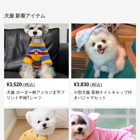
犬服 新着アイテム
¥
3,520
¥
3,830
(税込)
(税込)
犬服 ボーダー柄アメカジ文字プ
小型犬服 星柄ナイトキャップ付
リント半袖Tシャツ
きパジャマセット