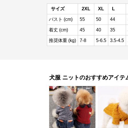
サイズ
2XL
XL
L
バスト (cm)
55
50
44
着丈 (cm)
45
40
35
推奨体重 (kg)
7-8
5-6.5
3.5-4.5
犬服
ニット
のおすすめアイテ