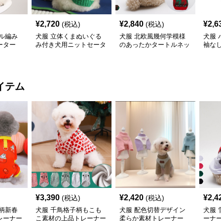
¥
2,720
¥
2,840
¥
2,6
(税込)
(税込)
ル編み
犬服 立体くまぬいぐる
犬服 北欧風幾何学模様
犬服
ーター
み付き犬用ニットセータ
のあったかタートルネッ
袖な
ー
クニット
イテム
¥
3,390
¥
2,420
¥
2,4
(税込)
(税込)
柄新春
犬服 千鳥格子柄もこも
犬服 配色切替デザイン
犬服
レーナー
こ素材の上品トレーナー
柔らか素材トレーナー
ーナ