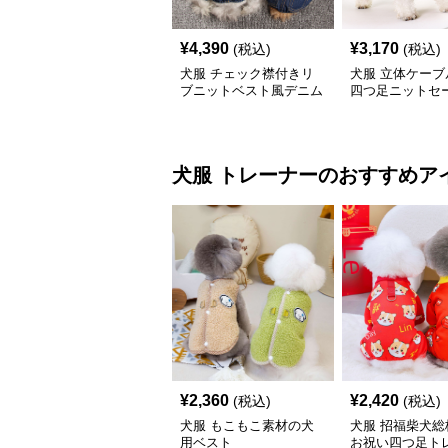
¥
4,390
¥
3,170
(税込)
(税込)
犬服 チェック襟付きリ
犬服 立体ケーブ
ブニットベスト風デニム
四つ足ニットセ
パンツセット
犬服
トレーナー
のおすすめア
¥
2,360
¥
2,420
(税込)
(税込)
犬服 もこもこ素材の犬
犬服 招福柴犬総
用ベスト
お祝い四つ足ト