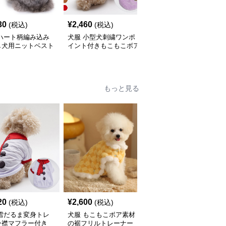
30
¥
2,460
¥
3,010
(税込)
(税込)
(税込)
 ハート柄編み込み
犬服 小型犬刺繍ワンポ
犬服 虹色マルチボーダ
し犬用ニットベスト
イント付きもこもこボア
ー柄ニットベスト
素材ニット
もっと見る
20
¥
2,600
¥
2,320
(税込)
(税込)
(税込)
 雪だるま変身トレ
犬服 もこもこボア素材
犬服 ころころパンダと
ー襟マフラー付き
の裾フリルトレーナー
おにぎり柄の可愛い犬用