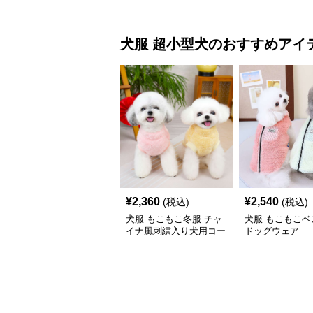
犬服
超小型犬
のおすすめアイ
¥
2,360
¥
2,540
(税込)
(税込)
犬服 もこもこ冬服 チャ
犬服 もこもこベ
イナ風刺繍入り犬用コー
ドッグウェア
ト