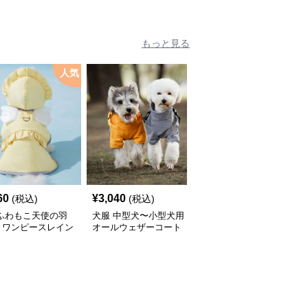
もっと見る
人気
60
¥
3,040
¥
2,450
(税込)
(税込)
(税込)
 ふわもこ天使の羽
犬服 中型犬〜小型犬用
犬服 ふんわり小型犬〜
きワンピースレイン
オールウェザーコート
大型犬用フリルワンピー
ト
〈レインウェア〉
ス