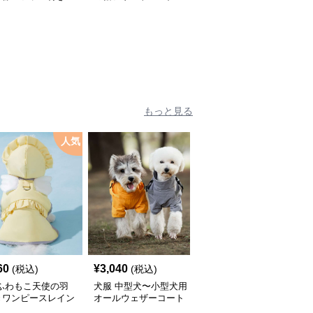
トレーナー
もっと見る
人気
60
¥
3,040
¥
2,450
(税込)
(税込)
(税込)
 ふわもこ天使の羽
犬服 中型犬〜小型犬用
犬服 ふんわり小型犬〜
きワンピースレイン
オールウェザーコート
大型犬用フリルワンピー
ト
〈レインウェア〉
ス