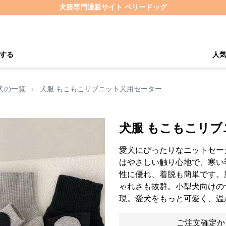
犬服専門通販サイト ペリードッグ
する
人
犬の一覧
›
犬服 もこもこリブニット犬用セーター
犬服 もこもこリ
愛犬にぴったりなニットセー
はやさしい触り心地で、寒い
性に優れ、着脱も簡単です。
ゃれさも抜群。小型犬向けの
現。愛犬をもっと可愛く、温
ご注文確定か