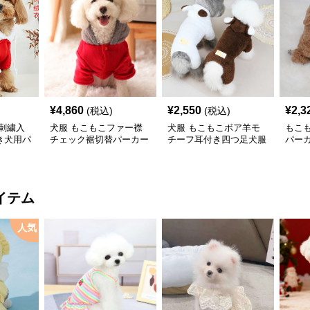
¥
4,860
¥
2,550
¥
2,3
(税込)
(税込)
刺繍入
犬服 もこもこファー襟
犬服 もこもこボア羊モ
もこ
き犬用パ
チェック裾切替パーカー
チーフ耳付き四つ足犬服
パー
パーカー
イテム
人気