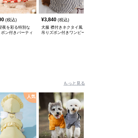
00
¥
3,840
¥
2,760
(税込)
(税込)
(税込)
 聖夜を彩る特別な
犬服 襟付きネクタイ風
犬服 和風吉祥文様刺繍
リボン付きパーティ
吊りズボン付きワンピー
入りノースリーブワンピ
ピース
ス
ース
もっと見る
人気