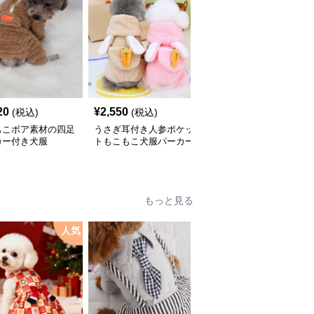
20
¥
2,550
¥
3,300
(税込)
(税込)
(税込)
もこボア素材の四足
うさぎ耳付き人参ポケッ
宇宙飛行士柄ボアフード
カー付き犬服
トもこもこ犬服パーカー
付き四足犬服パーカー
もっと見る
人気