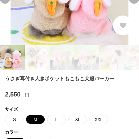
Previous slide
Ne
うさぎ耳付き人参ポケットもこもこ犬服パーカー
2,550
円
サイズ
S
M
L
XL
XXL
カラー