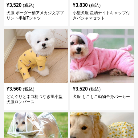
¥
3,520
¥
3,830
(税込)
(税込)
犬服 ボーダー柄アメカジ文字プ
小型犬服 星柄ナイトキャップ付
リント半袖Tシャツ
きパジャマセット
¥
3,560
¥
3,520
(税込)
(税込)
どんぐりとネコ柄つなぎ風小型
犬服 もこもこ動物全身パーカー
犬服ロンパース