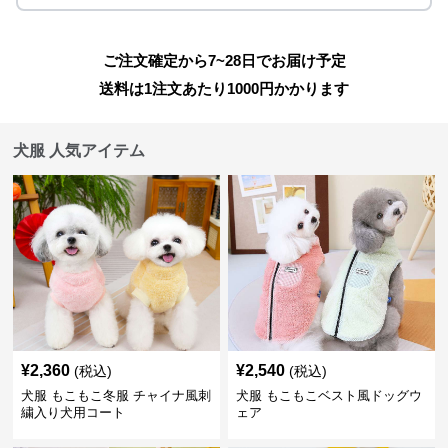
ご注文確定から7~28日でお届け予定
送料は1注文あたり
1000
円かかります
犬服 人気アイテム
¥
2,360
¥
2,540
(税込)
(税込)
犬服 もこもこ冬服 チャイナ風刺
犬服 もこもこベスト風ドッグウ
繍入り犬用コート
ェア