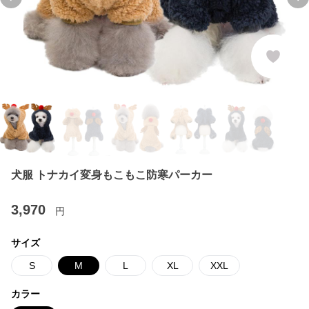
Previous slide
Ne
犬服 トナカイ変身もこもこ防寒パーカー
3,970
円
サイズ
S
M
L
XL
XXL
カラー