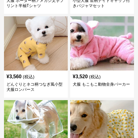
犬服 ボーダー柄アメカジ文字プ
小型犬服 星柄ナイトキャップ付
リント半袖Tシャツ
きパジャマセット
¥
3,560
¥
3,520
(税込)
(税込)
どんぐりとネコ柄つなぎ風小型
犬服 もこもこ動物全身パーカー
犬服ロンパース