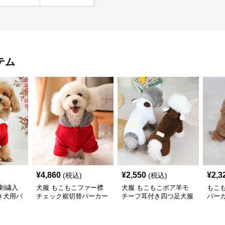
テム
¥
4,860
¥
2,550
¥
2,3
(税込)
(税込)
刺繍入
犬服 もこもこファー襟
犬服 もこもこボア羊モ
もこ
き犬用パ
チェック裾切替パーカー
チーフ耳付き四つ足犬服
パー
パーカー