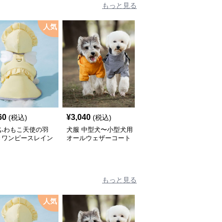
もっと見る
人気
60
¥
3,040
¥
2,450
(税込)
(税込)
(税込)
 ふわもこ天使の羽
犬服 中型犬〜小型犬用
犬服 ふんわり小型犬〜
きワンピースレイン
オールウェザーコート
大型犬用フリルワンピー
ト
〈レインウェア〉
ス
もっと見る
人気