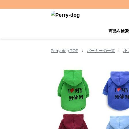
商品を検索
Perry-dog TOP
›
パーカーの一覧
›
小