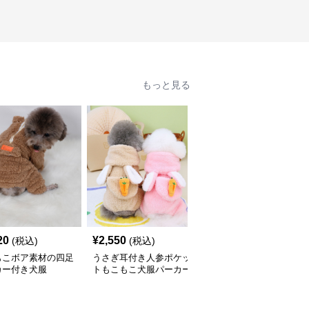
もっと見る
20
¥
2,550
¥
3,300
(税込)
(税込)
(税込)
もこボア素材の四足
うさぎ耳付き人参ポケッ
宇宙飛行士柄ボアフード
カー付き犬服
トもこもこ犬服パーカー
付き四足犬服パーカー