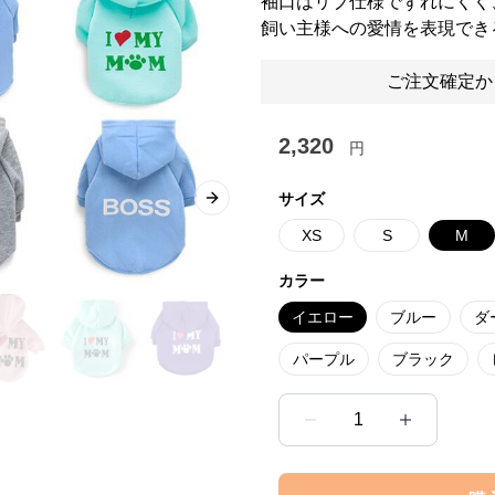
袖口はリブ仕様でずれにくく
飼い主様への愛情を表現でき
ご注文確定か
2,320
円
サイズ
Next slide
XS
S
M
カラー
イエロー
ブルー
ダ
パープル
ブラック
1