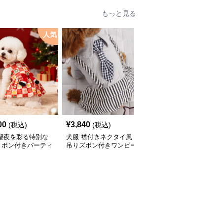
もっと見る
人気
00
¥
3,840
¥
2,760
(税込)
(税込)
(税込)
 聖夜を彩る特別な
犬服 襟付きネクタイ風
犬服 和風吉祥文様刺繍
リボン付きパーティ
吊りズボン付きワンピー
入りノースリーブワンピ
ピース
ス
ース