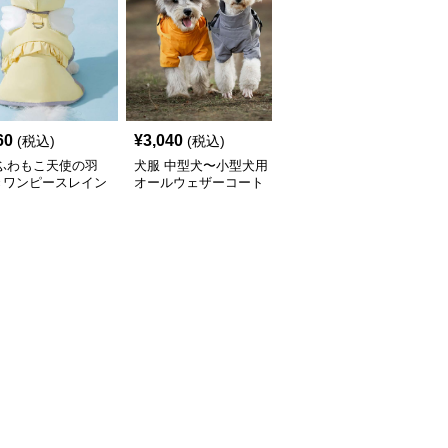
60
¥
3,040
¥
2,450
(税込)
(税込)
(税込)
 ふわもこ天使の羽
犬服 中型犬〜小型犬用
犬服 ふんわり小型犬〜
きワンピースレイン
オールウェザーコート
大型犬用フリルワンピー
ト
〈レインウェア〉
ス